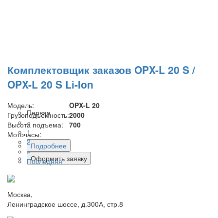
Комплектовщик заказов OPX-L 20 S /
OPX-L 20 S Li-Ion
Модель:
OPX-L 20
Первая
Грузоподъемность:
2000
«
Высота подъема:
700
1
Моточасы:
2
Подробнее
»
Оформить заявку
Последняя
Москва,
Ленинградское шоссе, д.300А, стр.8