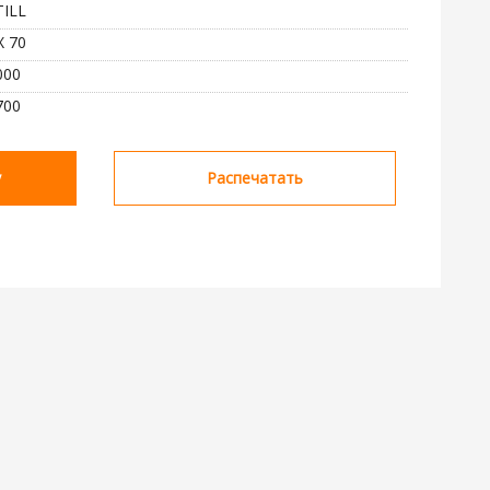
TILL
X 70
000
700
у
Распечатать